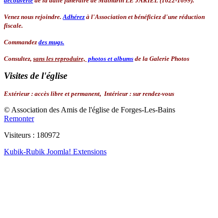
découverte
de la dalle funéraire de Mathurin LE JARIEL (1622-1699).
Venez nous rejoindre.
Adhérez
à l'Association
et bénéficiez d'une réduction
fiscale.
Commandez
des mugs.
Consultez,
sans les reproduire,
photos et albums
de la Galerie Photos
Visites de l'église
Extérieur
:
accès libre et permanent,
Intérieur :
sur rendez-vous
© Association des Amis de l'église de Forges-Les-Bains
Remonter
Visiteurs : 180972
Kubik-Rubik Joomla! Extensions