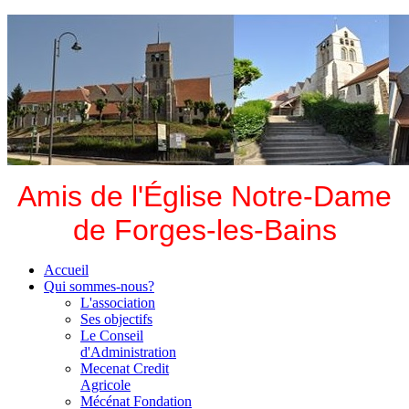
Amis de l'Église Notre-Dame
de Forges-les-Bains
Accueil
Qui sommes-nous?
L'association
Ses objectifs
Le Conseil
d'Administration
Mecenat Credit
Agricole
Mécénat Fondation