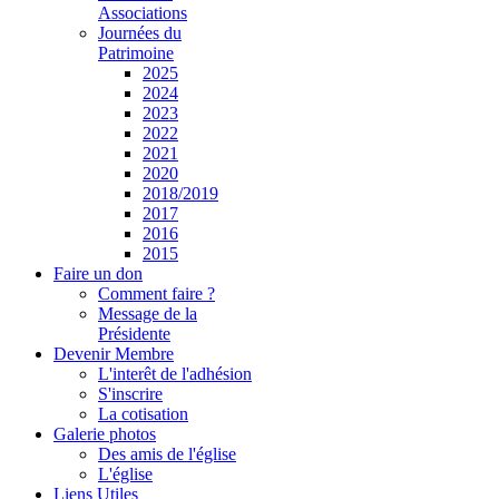
Associations
Journées du
Patrimoine
2025
2024
2023
2022
2021
2020
2018/2019
2017
2016
2015
Faire un don
Comment faire ?
Message de la
Présidente
Devenir Membre
L'interêt de l'adhésion
S'inscrire
La cotisation
Galerie photos
Des amis de l'église
L'église
Liens Utiles