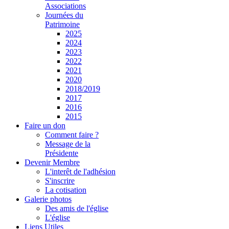
Associations
Journées du
Patrimoine
2025
2024
2023
2022
2021
2020
2018/2019
2017
2016
2015
Faire un don
Comment faire ?
Message de la
Présidente
Devenir Membre
L'interêt de l'adhésion
S'inscrire
La cotisation
Galerie photos
Des amis de l'église
L'église
Liens Utiles