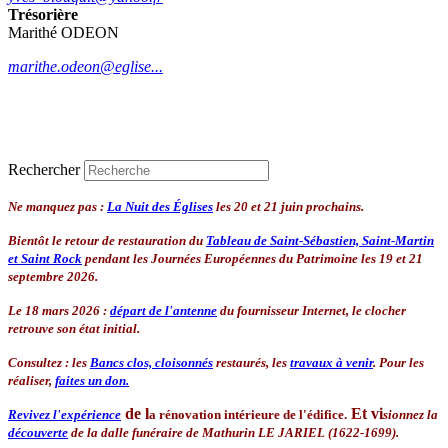
Trésorière
Marithé ODEON
marithe.odeon@eglise...
Rechercher
Ne manquez pas :
La Nuit des Églises
les 20 et 21 juin prochains.
Bientôt le retour de restauration du
Tableau de Saint-Sébastien, Saint-Martin
et Saint Rock
pendant les Journées Européennes du Patrimoine les 19 et 21
septembre 2026.
Le 18 mars 2026 :
départ de l'antenne
du fournisseur Internet, le clocher
retrouve son état initial.
Consultez : les
Bancs clos, cloisonnés
restaurés, les
travaux à venir
. Pour les
réaliser,
faites un don.
de l
Et
vi
Revivez l'expérience
a rénovation intérieure de l'édifice.
sionnez la
découverte
de la dalle funéraire de Mathurin LE JARIEL (1622-1699).