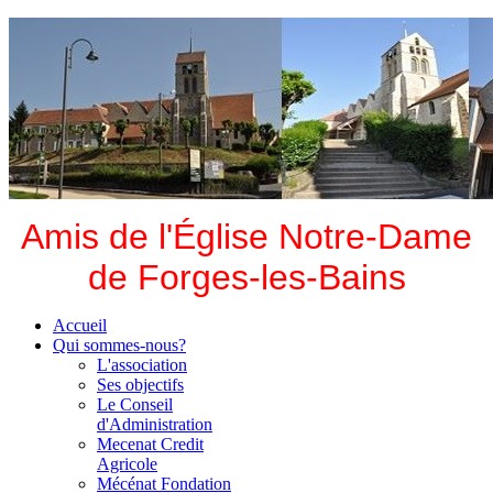
Amis de l'Église Notre-Dame
de Forges-les-Bains
Accueil
Qui sommes-nous?
L'association
Ses objectifs
Le Conseil
d'Administration
Mecenat Credit
Agricole
Mécénat Fondation