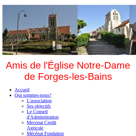
Amis de l'Église Notre-Dame
de Forges-les-Bains
Accueil
Qui sommes-nous?
L'association
Ses objectifs
Le Conseil
d'Administration
Mecenat Credit
Agricole
Mécénat Fondation