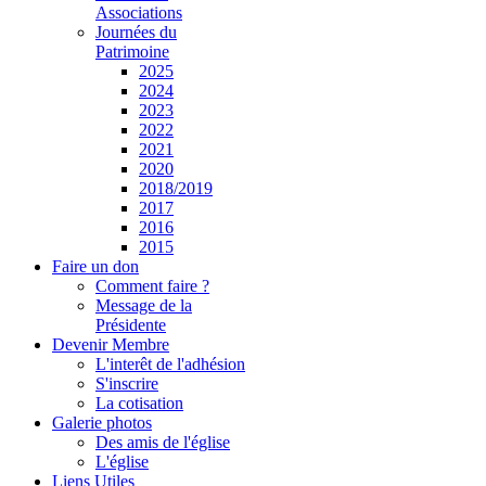
Associations
Journées du
Patrimoine
2025
2024
2023
2022
2021
2020
2018/2019
2017
2016
2015
Faire un don
Comment faire ?
Message de la
Présidente
Devenir Membre
L'interêt de l'adhésion
S'inscrire
La cotisation
Galerie photos
Des amis de l'église
L'église
Liens Utiles