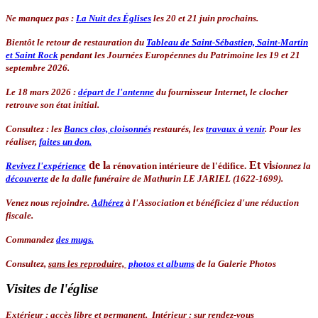
Ne manquez pas :
La Nuit des Églises
les 20 et 21 juin prochains.
Bientôt le retour de restauration du
Tableau de Saint-Sébastien, Saint-Martin
et Saint Rock
pendant les Journées Européennes du Patrimoine les 19 et 21
septembre 2026.
Le 18 mars 2026 :
départ de l'antenne
du fournisseur Internet, le clocher
retrouve son état initial.
Consultez : les
Bancs clos, cloisonnés
restaurés, les
travaux à venir
. Pour les
réaliser,
faites un don.
de l
Et
vi
Revivez l'expérience
a rénovation intérieure de l'édifice.
sionnez la
découverte
de la dalle funéraire de Mathurin LE JARIEL (1622-1699).
Venez nous rejoindre.
Adhérez
à l'Association
et bénéficiez d'une réduction
fiscale.
Commandez
des mugs.
Consultez,
sans les reproduire,
photos et albums
de la Galerie Photos
Visites de l'église
Extérieur
:
accès libre et permanent,
Intérieur :
sur rendez-vous