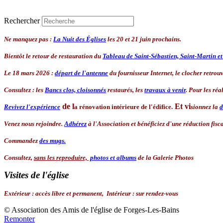
Rechercher
Ne manquez pas :
La Nuit des Églises
les 20 et 21 juin prochains.
Bientôt le retour de restauration du
Tableau de Saint-Sébastien, Saint-Martin e
Le 18 mars 2026 :
départ de l'antenne
du fournisseur Internet, le clocher retrouve
Consultez : les
Bancs clos, cloisonnés
restaurés, les
travaux à venir
. Pour les réa
de l
Et
vi
Revivez l'expérience
a rénovation intérieure de l'édifice.
sionnez la
d
Venez nous rejoindre.
Adhérez
à l'Association
et bénéficiez d'une réduction fisca
Commandez
des mugs.
Consultez,
sans les reproduire,
photos et albums
de la Galerie Photos
Visites de l'église
Extérieur
:
accès libre et permanent,
Intérieur :
sur rendez-vous
© Association des Amis de l'église de Forges-Les-Bains
Remonter