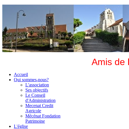
Amis de 
Accueil
Qui sommes-nous?
L'association
Ses objectifs
Le Conseil
d'Administration
Mecenat Credit
Agricole
Mécénat Fondation
Patrimoine
L'église