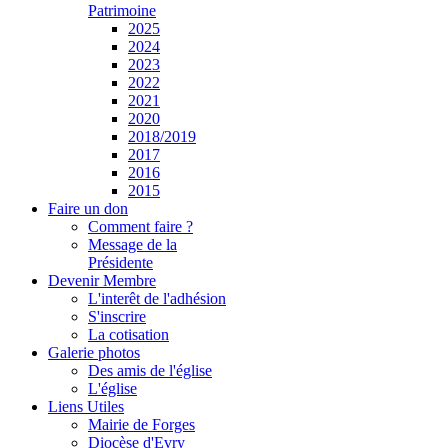
Patrimoine
2025
2024
2023
2022
2021
2020
2018/2019
2017
2016
2015
Faire un don
Comment faire ?
Message de la
Présidente
Devenir Membre
L'interêt de l'adhésion
S'inscrire
La cotisation
Galerie photos
Des amis de l'église
L'église
Liens Utiles
Mairie de Forges
Diocèse d'Evry