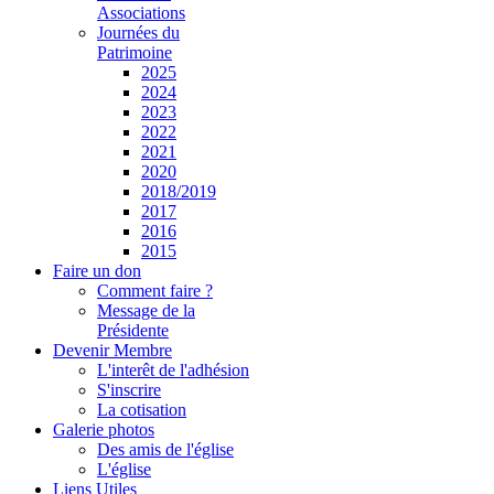
Associations
Journées du
Patrimoine
2025
2024
2023
2022
2021
2020
2018/2019
2017
2016
2015
Faire un don
Comment faire ?
Message de la
Présidente
Devenir Membre
L'interêt de l'adhésion
S'inscrire
La cotisation
Galerie photos
Des amis de l'église
L'église
Liens Utiles