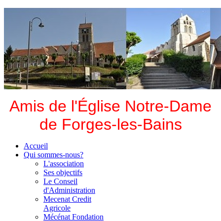
Amis de l'Église Notre-Dame
de Forges-les-Bains
Accueil
Qui sommes-nous?
L'association
Ses objectifs
Le Conseil
d'Administration
Mecenat Credit
Agricole
Mécénat Fondation