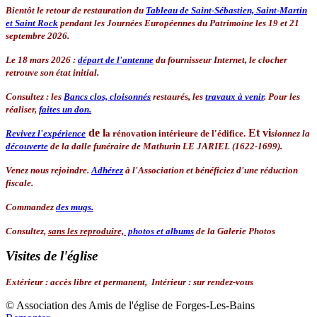
Bientôt le retour de restauration du
Tableau de Saint-Sébastien, Saint-Martin
et Saint Rock
pendant les Journées Européennes du Patrimoine les 19 et 21
septembre 2026.
Le 18 mars 2026 :
départ de l'antenne
du fournisseur Internet, le clocher
retrouve son état initial.
Consultez : les
Bancs clos, cloisonnés
restaurés, les
travaux à venir
. Pour les
réaliser,
faites un don.
de l
Et
vi
Revivez l'expérience
a rénovation intérieure de l'édifice.
sionnez la
découverte
de la dalle funéraire de Mathurin LE JARIEL (1622-1699).
Venez nous rejoindre.
Adhérez
à l'Association
et bénéficiez d'une réduction
fiscale.
Commandez
des mugs.
Consultez,
sans les reproduire,
photos et albums
de la Galerie Photos
Visites de l'église
Extérieur
:
accès libre et permanent,
Intérieur :
sur rendez-vous
© Association des Amis de l'église de Forges-Les-Bains