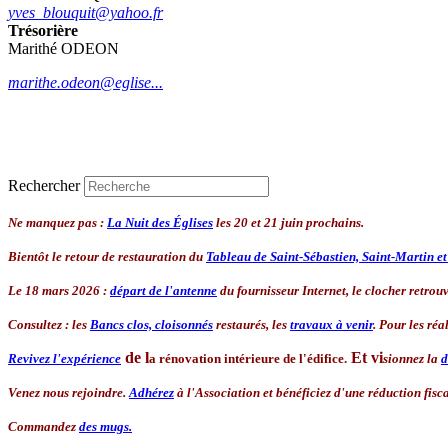
yves_blouquit@yahoo.fr
Trésorière
Marithé ODEON
marithe.odeon@eglise...
Rechercher
Ne manquez pas :
La Nuit des Églises
les 20 et 21 juin prochains.
Bientôt le retour de restauration du
Tableau de Saint-Sébastien, Saint-Martin e
Le 18 mars 2026 :
départ de l'antenne
du fournisseur Internet, le clocher retrouve
Consultez : les
Bancs clos, cloisonnés
restaurés, les
travaux à venir
. Pour les réa
de l
Et
vi
Revivez l'expérience
a rénovation intérieure de l'édifice.
sionnez la
d
Venez nous rejoindre.
Adhérez
à l'Association
et bénéficiez d'une réduction fisca
Commandez
des mugs.