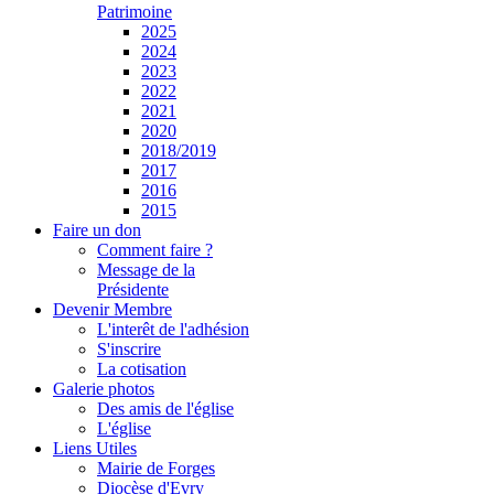
Patrimoine
2025
2024
2023
2022
2021
2020
2018/2019
2017
2016
2015
Faire un don
Comment faire ?
Message de la
Présidente
Devenir Membre
L'interêt de l'adhésion
S'inscrire
La cotisation
Galerie photos
Des amis de l'église
L'église
Liens Utiles
Mairie de Forges
Diocèse d'Evry