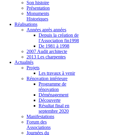
Son histoire
Présentation
Monuments
Historiques
Réalisations
Années après années
Depuis la création de
l'Association fin1998
De 1981 à 1998
2007 Audit architecte
2013 Les charpentes
Actualités
Projets
Les travaux à venir
Rénovation intérieure
Programme de
rénovation
Déménagement
Découverte
Résultat final en
septembre 2020
Manifestations
Forum des
Associations
Journées du