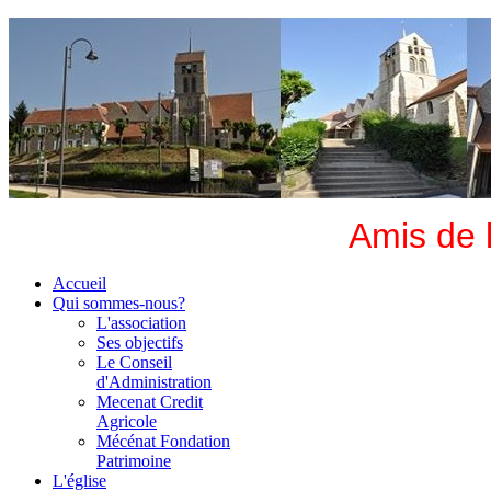
Amis de 
Accueil
Qui sommes-nous?
L'association
Ses objectifs
Le Conseil
d'Administration
Mecenat Credit
Agricole
Mécénat Fondation
Patrimoine
L'église