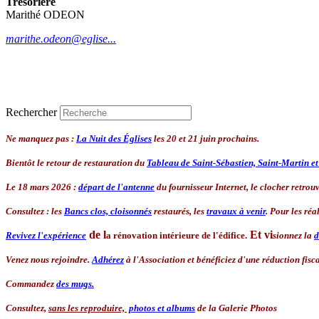
Trésorière
Marithé ODEON
marithe.odeon@eglise...
Rechercher
Ne manquez pas :
La Nuit des Églises
les 20 et 21 juin prochains.
Bientôt le retour de restauration du
Tableau de Saint-Sébastien, Saint-Martin e
Le 18 mars 2026 :
départ de l'antenne
du fournisseur Internet, le clocher retrouve
Consultez : les
Bancs clos, cloisonnés
restaurés, les
travaux à venir
. Pour les réa
de l
Et
vi
Revivez l'expérience
a rénovation intérieure de l'édifice.
sionnez la
d
Venez nous rejoindre.
Adhérez
à l'Association
et bénéficiez d'une réduction fisca
Commandez
des mugs.
Consultez,
sans les reproduire,
photos et albums
de la Galerie Photos