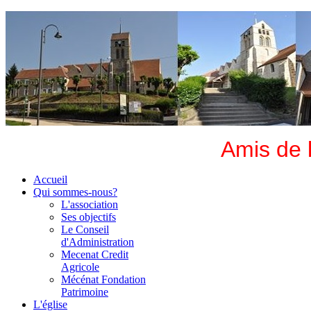
Amis de 
Accueil
Qui sommes-nous?
L'association
Ses objectifs
Le Conseil
d'Administration
Mecenat Credit
Agricole
Mécénat Fondation
Patrimoine
L'église