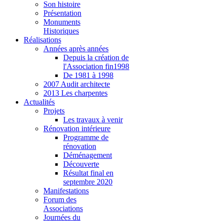
Son histoire
Présentation
Monuments
Historiques
Réalisations
Années après années
Depuis la création de
l'Association fin1998
De 1981 à 1998
2007 Audit architecte
2013 Les charpentes
Actualités
Projets
Les travaux à venir
Rénovation intérieure
Programme de
rénovation
Déménagement
Découverte
Résultat final en
septembre 2020
Manifestations
Forum des
Associations
Journées du