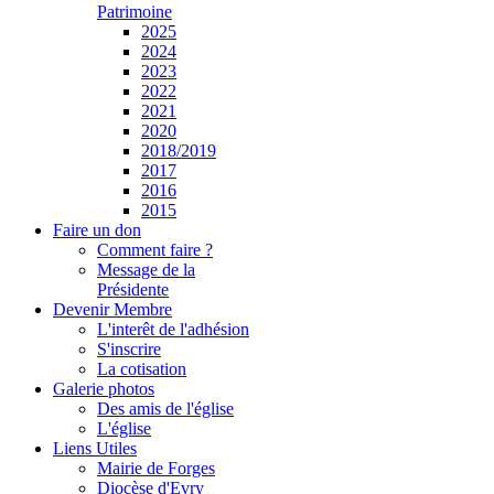
Patrimoine
2025
2024
2023
2022
2021
2020
2018/2019
2017
2016
2015
Faire un don
Comment faire ?
Message de la
Présidente
Devenir Membre
L'interêt de l'adhésion
S'inscrire
La cotisation
Galerie photos
Des amis de l'église
L'église
Liens Utiles
Mairie de Forges
Diocèse d'Evry